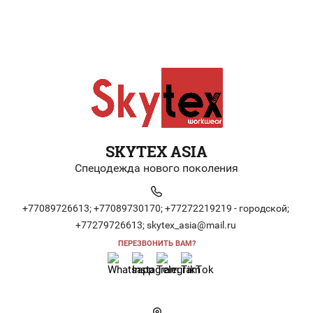
SKYTEX ASIA
Спецодежда нового поколения
+77089726613;
+77089730170;
+77272219219 - городской;
+77279726613;
skytex_asia@mail.ru
ПЕРЕЗВОНИТЬ ВАМ?