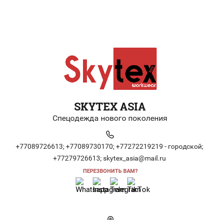
SKYTEX ASIA
Спецодежда нового поколения
+77089726613;
+77089730170;
+77272219219 - городской;
+77279726613;
skytex_asia@mail.ru
ПЕРЕЗВОНИТЬ ВАМ?