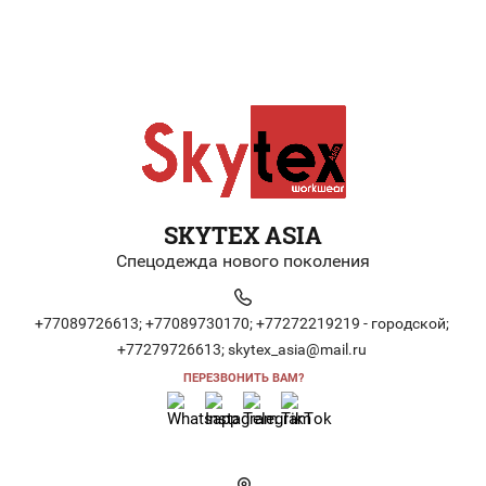
SKYTEX ASIA
Спецодежда нового поколения
+77089726613;
+77089730170;
+77272219219 - городской;
+77279726613;
skytex_asia@mail.ru
ПЕРЕЗВОНИТЬ ВАМ?