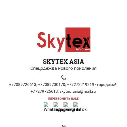
SKYTEX ASIA
Спецодежда нового поколения
+77089726613;
+77089730170;
+77272219219 - городской;
+77279726613;
skytex_asia@mail.ru
ПЕРЕЗВОНИТЬ ВАМ?