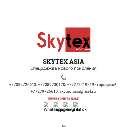
SKYTEX ASIA
Спецодежда нового поколения
+77089726613;
+77089730170;
+77272219219 - городской;
+77279726613;
skytex_asia@mail.ru
ПЕРЕЗВОНИТЬ ВАМ?