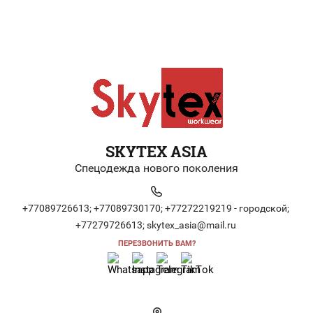
SKYTEX ASIA
Спецодежда нового поколения
+77089726613;
+77089730170;
+77272219219 - городской;
+77279726613;
skytex_asia@mail.ru
ПЕРЕЗВОНИТЬ ВАМ?