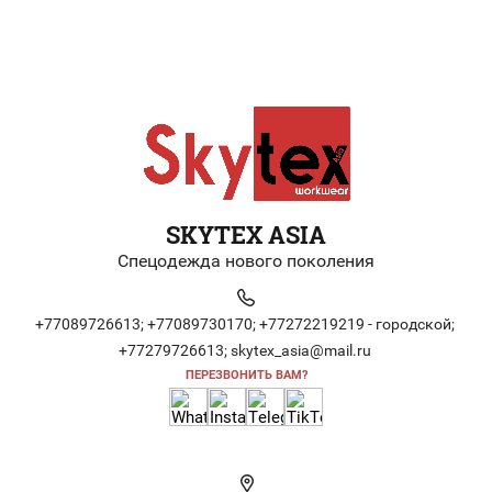
SKYTEX ASIA
Спецодежда нового поколения
+77089726613;
+77089730170;
+77272219219 - городской;
+77279726613;
skytex_asia@mail.ru
ПЕРЕЗВОНИТЬ ВАМ?