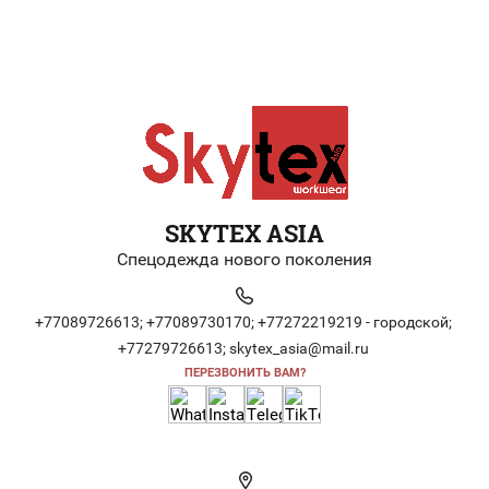
SKYTEX ASIA
Спецодежда нового поколения
+77089726613;
+77089730170;
+77272219219 - городской;
+77279726613;
skytex_asia@mail.ru
ПЕРЕЗВОНИТЬ ВАМ?