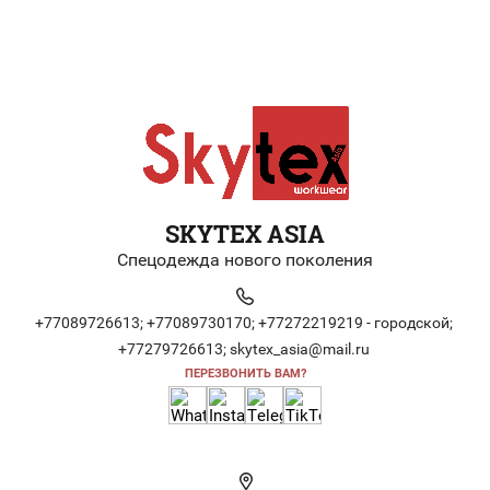
SKYTEX ASIA
Спецодежда нового поколения
+77089726613;
+77089730170;
+77272219219 - городской;
+77279726613;
skytex_asia@mail.ru
ПЕРЕЗВОНИТЬ ВАМ?