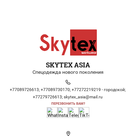
SKYTEX ASIA
Спецодежда нового поколения
+77089726613;
+77089730170;
+77272219219 - городской;
+77279726613;
skytex_asia@mail.ru
ПЕРЕЗВОНИТЬ ВАМ?