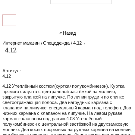
« Назад
Интернет магазин
\
Спецодежда
\
4.12
4.12
Артикул:
4.12
4.12 Утеплённый костюм(куртка+полукомбинезон). Куртка
прямого силуэта с центральной застёжкой на молнию,
закрытую планкой на липучке. По линии груди и по спинке
светоотражающая полоса. Два нагрудных кармана с
клапаном на липучке, специальный карман под телефон. Два
нижних кармана с клапаном на липучке. На левом рукаве
карман с клапаном под рацию.4.08 Утеплённый
полукомбинезон с центральной застёжкой на двухзамковую
молнию. Два косых прорезных нагрудных кармана на молнии,
два боковых накладных кармана. Длина лямок регулируется