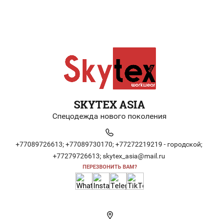
SKYTEX ASIA
Спецодежда нового поколения
+77089726613;
+77089730170;
+77272219219 - городской;
+77279726613;
skytex_asia@mail.ru
ПЕРЕЗВОНИТЬ ВАМ?