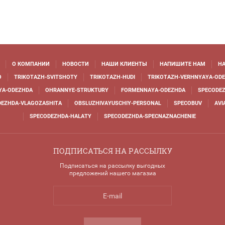
О КОМПАНИИ
НОВОСТИ
НАШИ КЛИЕНТЫ
НАПИШИТЕ НАМ
НА
O
TRIKOTAZH-SVITSHOTY
TRIKOTAZH-HUDI
TRIKOTAZH-VERHNYAYA-OD
YA-ODEZHDA
OHRANNYE-STRUKTURY
FORMENNAYA-ODEZHDA
SPECODEZ
DEZHDA-VLAGOZASHITA
OBSLUZHIVAYUSCHIY-PERSONAL
SPECOBUV
AVI
SPECODEZHDA-HALATY
SPECODEZHDA-SPECNAZNACHENIE
ПОДПИСАТЬСЯ НА РАССЫЛКУ
Подписаться на рассылку выгодных
предложений нашего магазиа