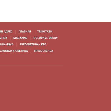
Ш АДРЕС
ГЛАВНАЯ
TRIKOTAZH
EZHDA
MAGAZIN2
GOLOVNYE-UBORY
HDA-ZIMA
SPECODEZHDA-LETO
ACIONNAYA-ODEZHDA
SPECODEZHDA