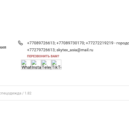
+77089726613;
+77089730170;
+77272219219 - городс
ния
+77279726613;
skytex_asia@mail.ru
ПЕРЕЗВОНИТЬ ВАМ?
спецодежда / 1.82