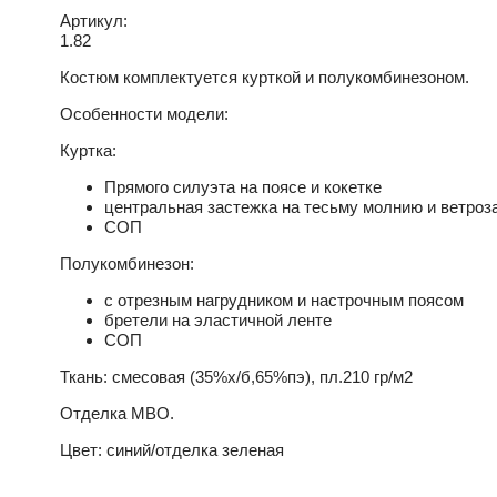
Артикул:
1.82
Костюм комплектуется курткой и полукомбинезоном.
Особенности модели:
Куртка:
Прямого силуэта на поясе и кокетке
центральная застежка на тесьму молнию и ветроза
СОП
Полукомбинезон:
с отрезным нагрудником и настрочным поясом
бретели на эластичной ленте
СОП
Ткань: смесовая (35%х/б,65%пэ), пл.210 гр/м2
Отделка МВО.
Цвет: синий/отделка зеленая