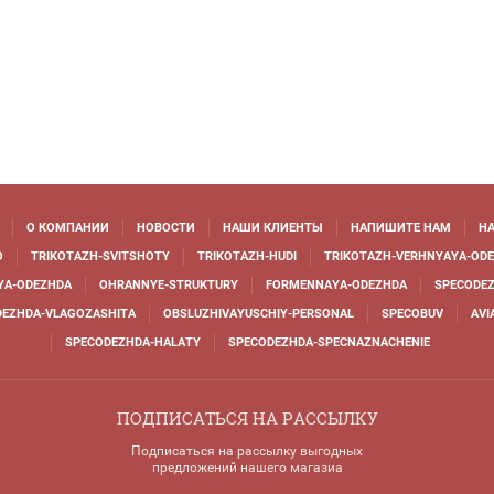
О КОМПАНИИ
НОВОСТИ
НАШИ КЛИЕНТЫ
НАПИШИТЕ НАМ
НА
O
TRIKOTAZH-SVITSHOTY
TRIKOTAZH-HUDI
TRIKOTAZH-VERHNYAYA-OD
YA-ODEZHDA
OHRANNYE-STRUKTURY
FORMENNAYA-ODEZHDA
SPECODEZ
DEZHDA-VLAGOZASHITA
OBSLUZHIVAYUSCHIY-PERSONAL
SPECOBUV
AVI
SPECODEZHDA-HALATY
SPECODEZHDA-SPECNAZNACHENIE
ПОДПИСАТЬСЯ НА РАССЫЛКУ
Подписаться на рассылку выгодных
предложений нашего магазиа