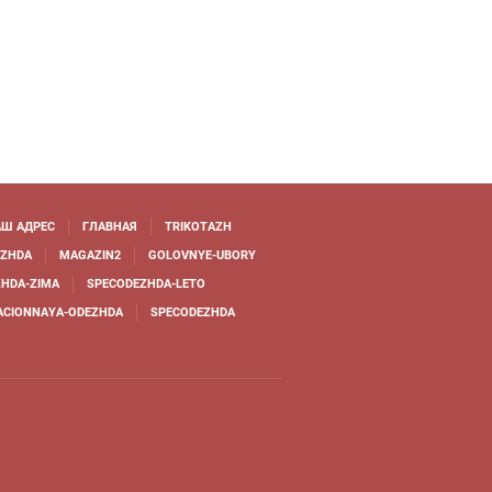
Ш АДРЕС
ГЛАВНАЯ
TRIKOTAZH
EZHDA
MAGAZIN2
GOLOVNYE-UBORY
HDA-ZIMA
SPECODEZHDA-LETO
ACIONNAYA-ODEZHDA
SPECODEZHDA