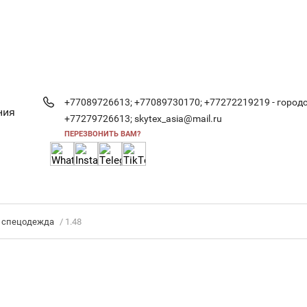
+77089726613;
+77089730170;
+77272219219 - городс
ния
+77279726613;
skytex_asia@mail.ru
ПЕРЕЗВОНИТЬ ВАМ?
 спецодежда
/ 1.48